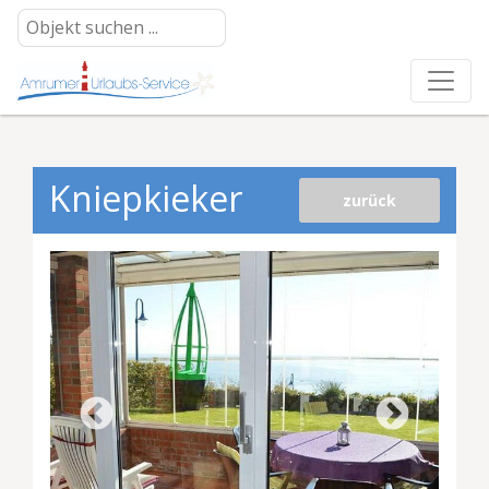
Kniepkieker
zurück